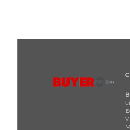
C
B
u
E
V
M