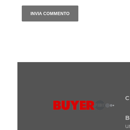
C
B
u