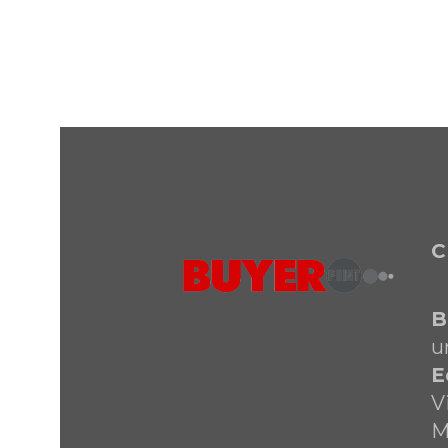
C
B
u
E
V
M