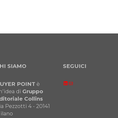
HI SIAMO
SEGUICI
LinkedIn
Email
UYER POINT
è
n'idea di
Gruppo
ditoriale Collins
ia Pezzotti 4 - 20141
ilano