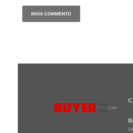
C
B
u