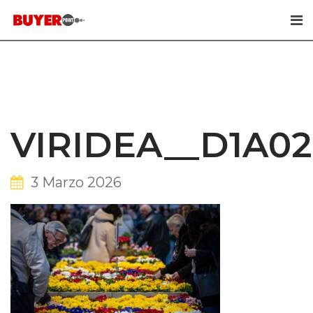
Skip
to
content
VIRIDEA__D1A02
3 Marzo 2026