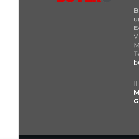
B
u
E
V
M
T
b
I
M
G