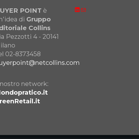
LinkedIn
Email
UYER POINT
è
n'idea di
Gruppo
ditoriale Collins
ia Pezzotti 4 - 20141
ilano
el 02-8373458
uyerpoint@netcollins.com
l nostro network:
ondopratico.it
reenRetail.it