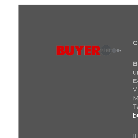
C
B
u
E
V
M
T
b
I