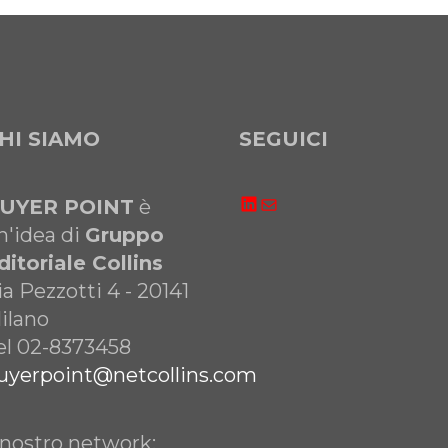
HI SIAMO
SEGUICI
LinkedIn
Email
UYER POINT
è
n'idea di
Gruppo
ditoriale Collins
ia Pezzotti 4 - 20141
ilano
el 02-8373458
uyerpoint@netcollins.com
l nostro network: