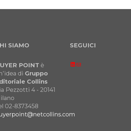
HI SIAMO
SEGUICI
LinkedIn
Email
UYER POINT
è
n'idea di
Gruppo
ditoriale Collins
ia Pezzotti 4 - 20141
ilano
el 02-8373458
uyerpoint@netcollins.com