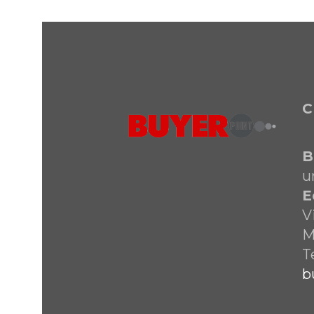
C
B
u
E
V
M
T
b