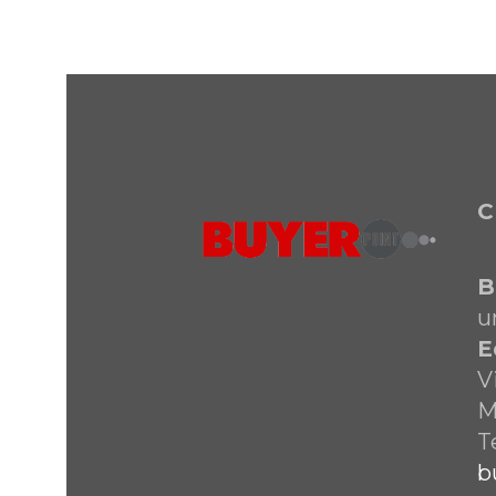
C
B
u
E
V
M
T
b