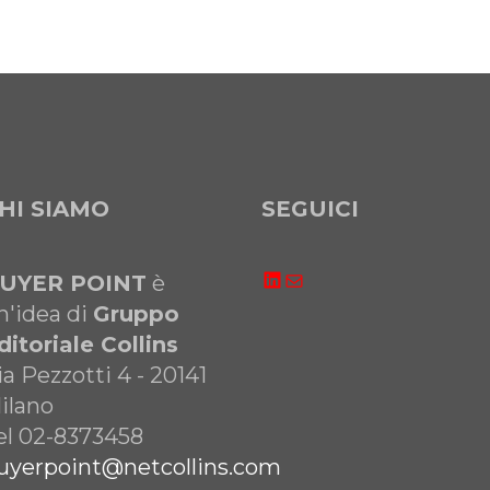
HI SIAMO
SEGUICI
LinkedIn
Email
UYER POINT
è
n'idea di
Gruppo
ditoriale Collins
ia Pezzotti 4 - 20141
ilano
el 02-8373458
uyerpoint@netcollins.com