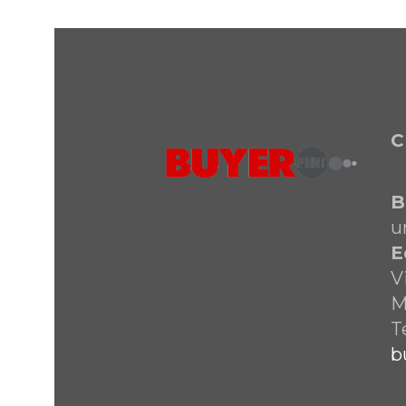
C
B
u
E
V
M
T
b