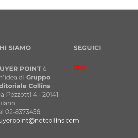
HI SIAMO
SEGUICI
LinkedIn
Email
UYER POINT
è
n'idea di
Gruppo
ditoriale Collins
ia Pezzotti 4 - 20141
ilano
el 02-8373458
uyerpoint@netcollins.com