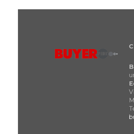
C
B
u
E
V
M
T
b