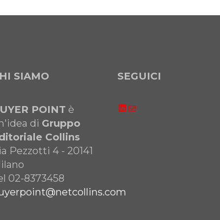
HI SIAMO
SEGUICI
LinkedIn
Email
UYER POINT
è
n'idea di
Gruppo
ditoriale Collins
ia Pezzotti 4 - 20141
ilano
el 02-8373458
uyerpoint@netcollins.com