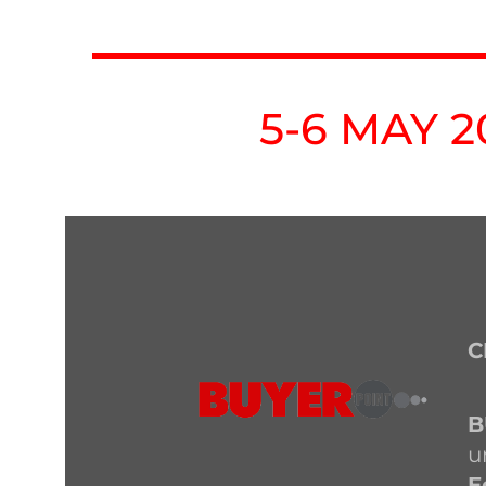
5-6 MAY 2
C
B
u
E