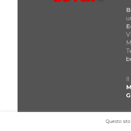
B
u
E
V
M
T
b
I
M
G
Questo sito 