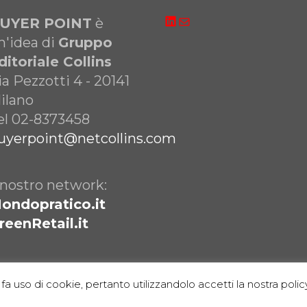
LinkedIn
Email
UYER POINT
è
n'idea di
Gruppo
ditoriale Collins
ia Pezzotti 4 - 20141
ilano
el 02-8373458
uyerpoint@netcollins.com
l nostro network:
ondopratico.it
reenRetail.it
fa uso di cookie, pertanto utilizzandolo accetti la nostra policy