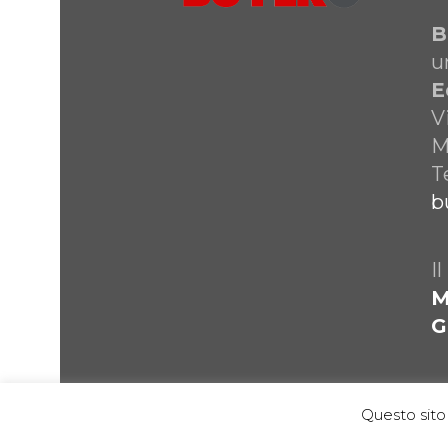
B
u
E
V
M
T
b
I
M
G
Questo sito 