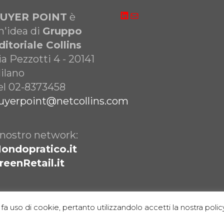
LinkedIn
Email
UYER POINT
è
n'idea di
Gruppo
ditoriale Collins
ia Pezzotti 4 - 20141
ilano
el 02-8373458
uyerpoint@netcollins.com
l nostro network:
ondopratico.it
reenRetail.it
fa uso di cookie, pertanto utilizzandolo accetti la nostra policy