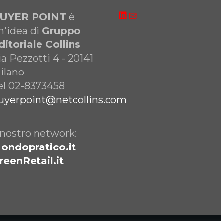
LinkedIn
Email
UYER POINT
è
n'idea di
Gruppo
ditoriale Collins
ia Pezzotti 4 - 20141
ilano
el 02-8373458
uyerpoint@netcollins.com
l nostro network:
ondopratico.it
reenRetail.it