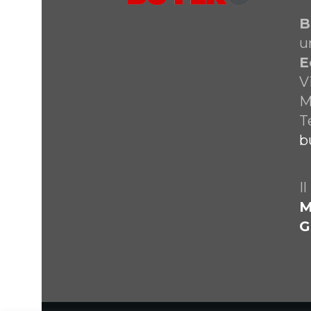
B
u
E
V
M
T
b
I
M
G