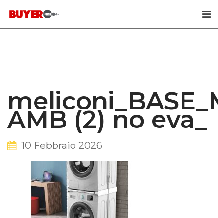
Skip
to
content
meliconi_BASE
AMB (2) no eva_
10 Febbraio 2026