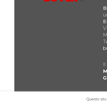
B
u
E
V
M
T
b
I
M
G
Questo sito 