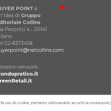
LinkedIn
Email
UYER POINT
è
n'idea di
Gruppo
ditoriale Collins
ia Pezzotti 4 - 20141
ilano
el 02-8373458
uyerpoint@netcollins.com
l nostro network:
ondopratico.it
reenRetail.it
fa uso di cookie, pertanto utilizzandolo accetti la nostra policy