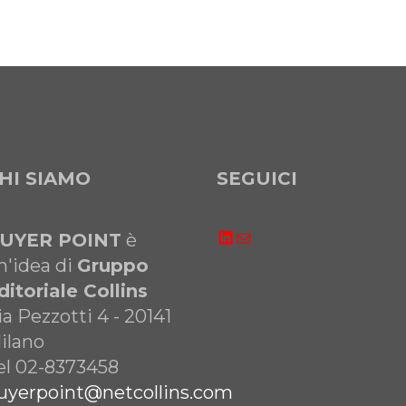
HI SIAMO
SEGUICI
LinkedIn
Email
UYER POINT
è
n'idea di
Gruppo
ditoriale Collins
ia Pezzotti 4 - 20141
ilano
el 02-8373458
uyerpoint@netcollins.com