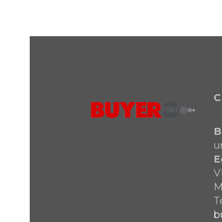
C
B
u
E
V
M
T
b