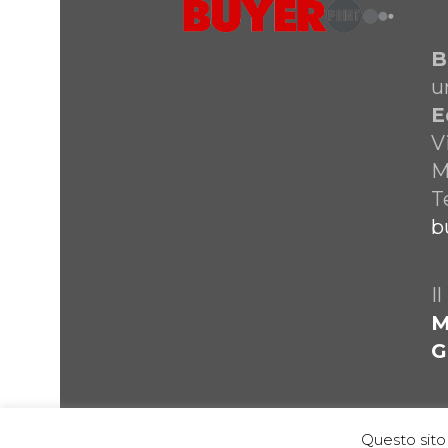
B
u
E
V
M
T
b
I
M
G
Questo sito 