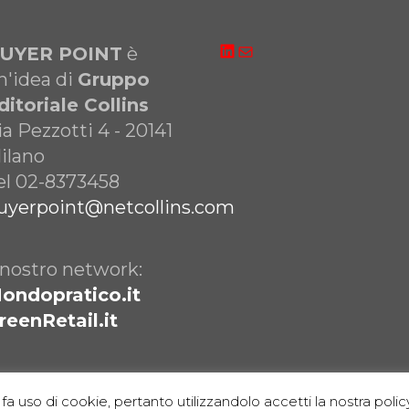
LinkedIn
Email
UYER POINT
è
n'idea di
Gruppo
ditoriale Collins
ia Pezzotti 4 - 20141
ilano
el 02-8373458
uyerpoint@netcollins.com
l nostro network:
ondopratico.it
reenRetail.it
fa uso di cookie, pertanto utilizzandolo accetti la nostra policy