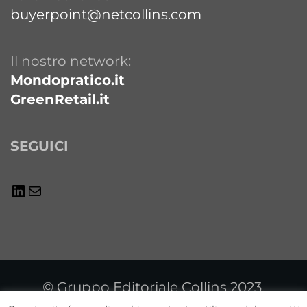
buyerpoint@netcollins.com
Il nostro network:
Mondopratico.it
GreenRetail.it
SEGUICI
© Gruppo Editoriale Collins 2023.
Riproduzione vietata . All Right Reserved.