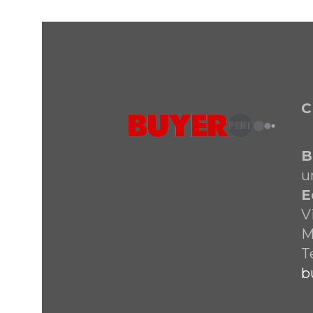
C
B
u
E
V
M
T
b