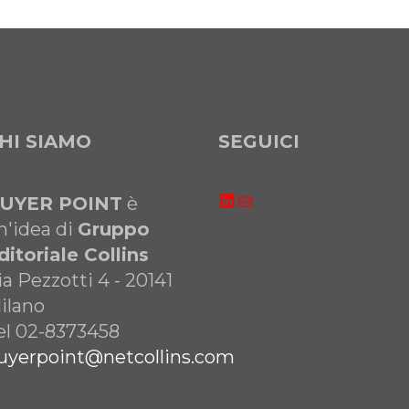
HI SIAMO
SEGUICI
LinkedIn
Email
UYER POINT
è
n'idea di
Gruppo
ditoriale Collins
ia Pezzotti 4 - 20141
ilano
el 02-8373458
uyerpoint@netcollins.com