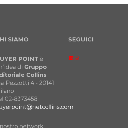
HI SIAMO
SEGUICI
LinkedIn
Email
UYER POINT
è
n'idea di
Gruppo
ditoriale Collins
ia Pezzotti 4 - 20141
ilano
el 02-8373458
uyerpoint@netcollins.com
l nostro network: