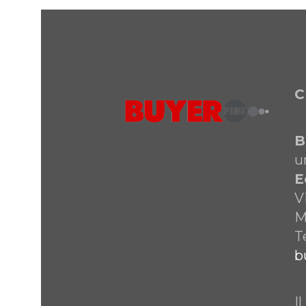
C
B
u
E
V
M
T
b
I