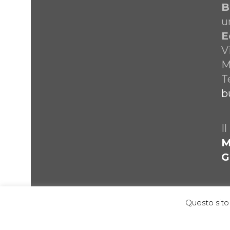
B
u
E
V
M
T
b
I
M
G
Questo sito 