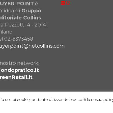
UYER POINT
è
n'idea di
Gruppo
ditoriale Collins
ia Pezzotti 4 - 20141
ilano
el 02-8373458
uyerpoint@netcollins.com
l nostro network:
ondopratico.it
reenRetail.it
fa uso di cookie, pertanto utilizzandolo accetti la nostra policy