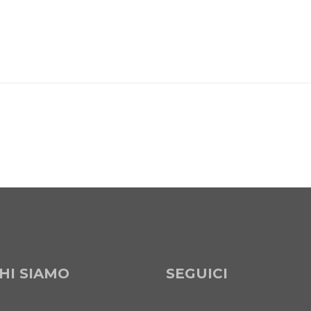
HI SIAMO
SEGUICI
LinkedIn
Email