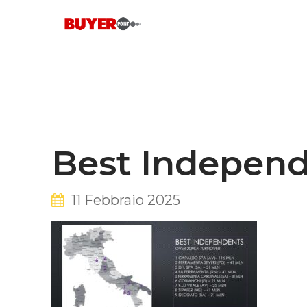
Skip
to
content
Best Indepen
11 Febbraio 2025