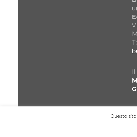
u
E
V
M
T
b
I
M
G
Questo sito 
© Gruppo Editoriale Collins 