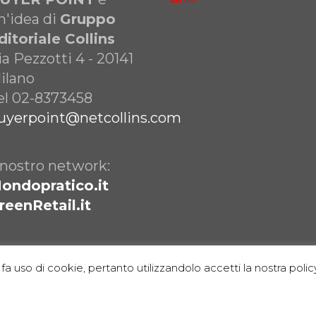
n'idea di
Gruppo
ditoriale Collins
ia Pezzotti 4 - 20141
ilano
el 02-8373458
uyerpoint@netcollins.com
l nostro network:
ondopratico.it
reenRetail.it
fa uso di cookie, pertanto utilizzandolo accetti la nostra policy
2023. Riproduzione vietata . All Right Reserved