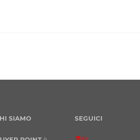
HI SIAMO
SEGUICI
LinkedIn
Email
UYER POINT
è