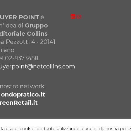
LinkedIn
Email
UYER POINT
è
n'idea di
Gruppo
ditoriale Collins
ia Pezzotti 4 - 20141
ilano
el 02-8373458
uyerpoint@netcollins.com
l nostro network:
ondopratico.it
reenRetail.it
fa uso di cookie, pertanto utilizzandolo accetti la nostra policy