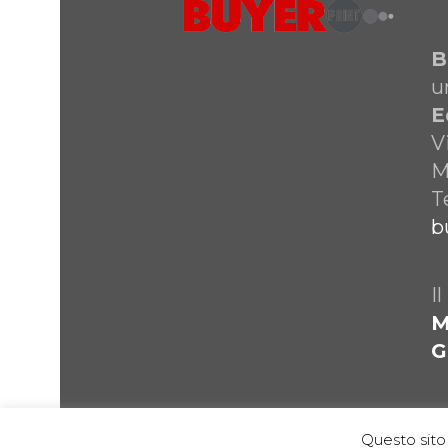
B
u
E
V
M
T
b
I
M
G
Questo sito 