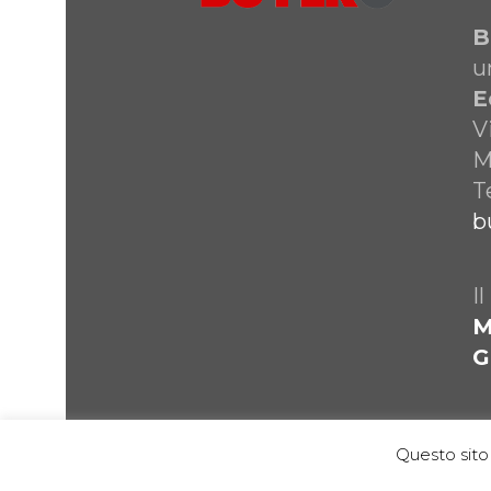
B
u
E
V
M
T
b
I
M
G
Questo sito 