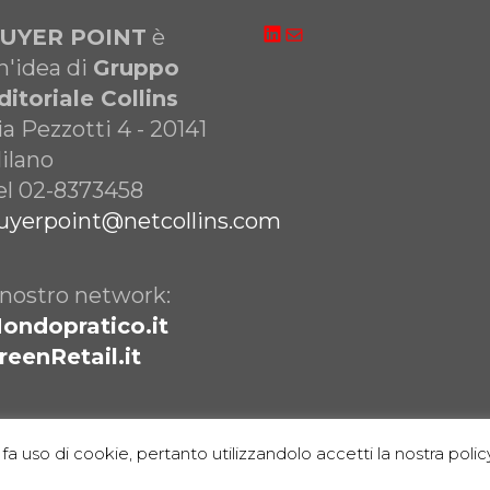
LinkedIn
Email
UYER POINT
è
n'idea di
Gruppo
ditoriale Collins
ia Pezzotti 4 - 20141
ilano
el 02-8373458
uyerpoint@netcollins.com
l nostro network:
ondopratico.it
reenRetail.it
fa uso di cookie, pertanto utilizzandolo accetti la nostra policy